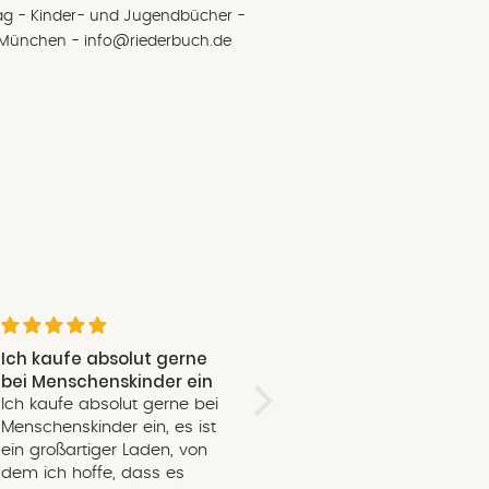
rlag - Kinder- und Jugendbücher -
 München - info@riederbuch.de
Ich kaufe absolut gerne
Herzlich!
bei Menschenskinder ein
Sogar auf die Entfernung
Ich kaufe absolut gerne bei
beim online Einkauf fühlt
Menschenskinder ein, es ist
man sich freundlich
ein großartiger Laden, von
behandelt! :)
dem ich hoffe, dass es