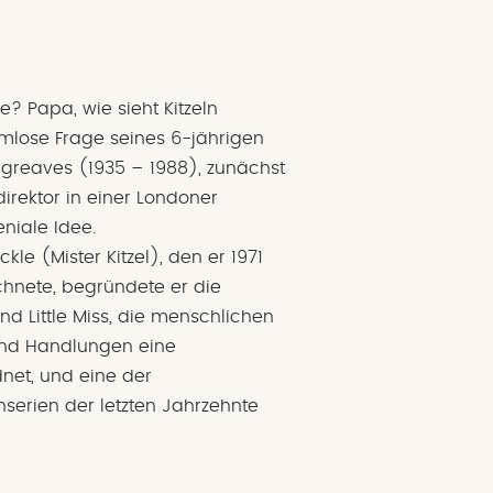
ke? Papa, wie sieht Kitzeln
rmlose Frage seines 6-jährigen
greaves (1935 – 1988), zunächst
irektor in einer Londoner
niale Idee.
kle (Mister Kitzel), den er 1971
chnete, begründete er die
d Little Miss, die menschlichen
und Handlungen eine
dnet, und eine der
hserien der letzten Jahrzehnte