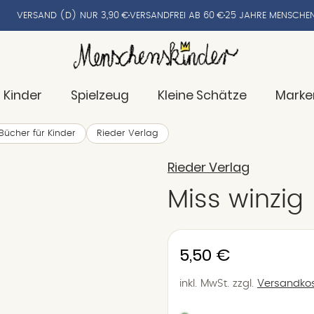
VERSAND (D) NUR 3,90 €
VERSANDFREI AB 60 €
25 JAHRE MENSCHEN
 Kinder
Spielzeug
Kleine Schätze
Marke
Bücher für Kinder
Rieder Verlag
Rieder Verlag
Miss winzig
Normaler
5,50 €
Preis
inkl. MwSt.
zzgl.
Versandko