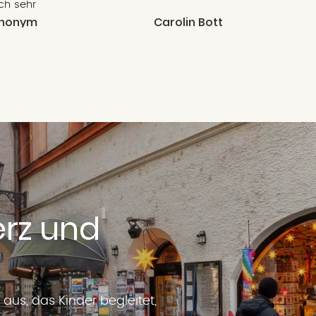
ich sehr
nonym
Carolin Bott
erz und
aus, das Kinder begleitet,