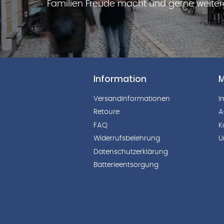
Familien Freude macht und gerne weite
Information
M
Versandinformationen
I
Retoure
A
FAQ
K
Widerrufsbelehrung
U
Datenschutzerklärung
Batterieentsorgung