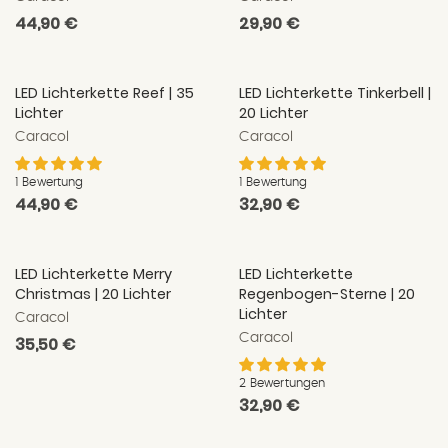
Normaler
44,90 €
Normaler
29,90 €
Preis
Preis
LED Lichterkette Reef | 35
LED Lichterkette Tinkerbell |
Lichter
20 Lichter
Caracol
Caracol
1 Bewertung
1 Bewertung
Normaler
44,90 €
Normaler
32,90 €
Preis
Preis
LED Lichterkette Merry
LED Lichterkette
Christmas | 20 Lichter
Regenbogen-Sterne | 20
Lichter
Caracol
Caracol
Normaler
35,50 €
Preis
2 Bewertungen
Normaler
32,90 €
Preis