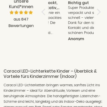
unsere
Liebevoll verpackt,
Richtig gut
Schne
Kund*innen
schnell, Qualitativ,
Super Produkte, toll
Schnel
total toll!
Ich habe noch nie ein
verpackt und super
liebe
so liebevoll verpacktes
schnell - vielen lieben
und e
aus 847
Paket geöffnet! Die
Dank für den tollen
Kärtc
Bewertungen
Bestellung war
Kontakt und die
schon
einwandfrei und
schönen Produkte -
Verse
bereitet mir große
unser Kind freut sich
Anonym
Anonym
Carol
Freude. Die Lieferung
sehr
ging auch schnell! Ich
bin sehr zufrieden und
empfehle euch weiter.
Wenn ich mal in
Regensburg bin,
Caracol LED-Lichterkette Kinder – Überblick &
komme ich den Laden
Vorteile fürs Kinderzimmer (Indoor)
besuchen!
Caracol LED-Lichterketten bringen warmes, sanftes Licht ins
Kinderzimmer – ideal für Abendrituale, Vorlesen und eine
beruhigende Atmosphäre. Die handgefertigten Laternchen-
Schirme sind leicht, langlebig und als Indoor-Deko ausgelegt: