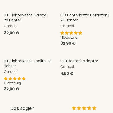
Preis
LED Lichterkette Galaxy |
LED Lichterkette Elefanten |
20 Lichter
20 Lichter
Caracol
Caracol
Normaler
32,90 €
Preis
1 Bewertung
Normaler
32,90 €
Preis
LED Lichterkette Sealife | 20
USB Batterieadapter
Lichter
Caracol
Caracol
Normaler
4,50 €
Preis
1 Bewertung
Normaler
32,90 €
Preis
Das sagen