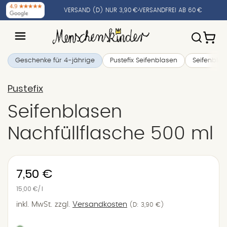
VERSAND (D) NUR 3,90 €
VERSANDFREI AB 60 €
Geschenke für 4-jährige
Pustefix Seifenblasen
Seifenbla
Pustefix
Seifenblasen
Nachfüllflasche 500 ml
Normaler
7,50 €
Preis
Einzelpreis
15,00 €
/
pro
l
inkl. MwSt.
zzgl.
Versandkosten
(D: 3,90 €)