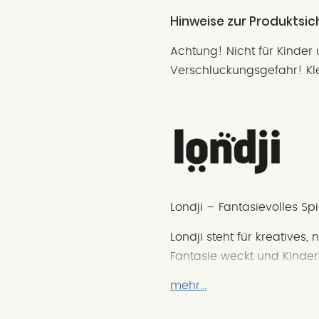
Hinweise zur Produktsic
Achtung! Nicht für Kinder 
Verschluckungsgefahr! Kle
Londji – Fantasievolles S
Londji steht für kreatives,
Fantasie weckt und Kinder 
2004 entwirft und produzi
mehr...
Girona einzigartige Puzzle
mit Liebe zum Detail und