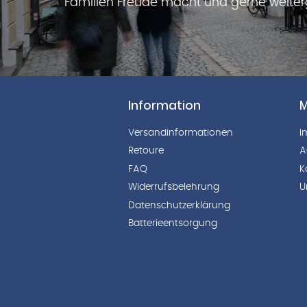
Familien Freude macht und gerne weite
Information
M
Versandinformationen
I
Retoure
A
FAQ
K
Widerrufsbelehrung
U
Datenschutzerklärung
Batterieentsorgung