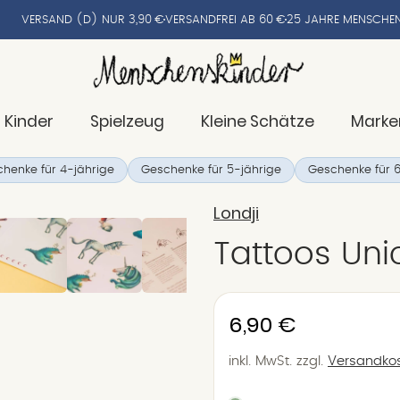
VERSAND (D) NUR 3,90 €
VERSANDFREI AB 60 €
25 JAHRE MENSCHEN
 Kinder
Spielzeug
Kleine Schätze
Marke
henke für 4-jährige
Geschenke für 5-jährige
Geschenke für 6
Londji
Tattoos Uni
Normaler
6,90 €
Preis
inkl. MwSt.
zzgl.
Versandko