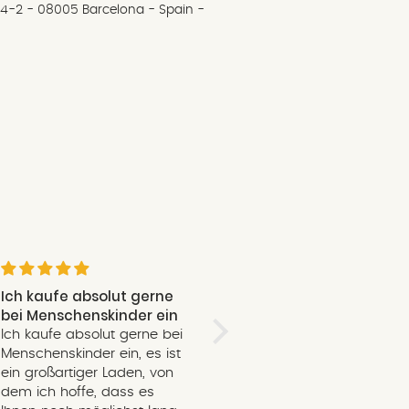
 51, 4-2 - 08005 Barcelona - Spain -
t.
tellung, faire
mweltfreundliche Materialien.
aus verantwortungsvollen
l ist recycelt und die
tatt Plastiktüten gibt es
ufbewahrung der Spiele.
 zum Staunen ein: Puzzles mit
ende Brettspiele und
-Sets regen Fantasie, Logik und
underschönen Illustrationen
Ich kaufe absolut gerne
Herzlich!
bei Menschenskinder ein
Sogar auf die Entfernung
ünstlern, die jedes Spielzeug zu
Ich kaufe absolut gerne bei
beim online Einkauf fühlt
 machen.
Menschenskinder ein, es ist
man sich freundlich
ein großartiger Laden, von
behandelt! :)
oziale Projekte und arbeitet mit
dem ich hoffe, dass es
die Menschen aus