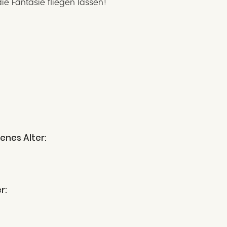
ie Fantasie fliegen lassen!
enes Alter:
r: