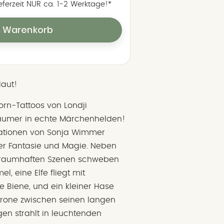
ieferzeit NUR ca. 1‑2 Werktage!*
n Warenkorb
Haut!
orn-Tattoos von Londji
räumer in echte Märchenhelden!
rationen von Sonja Wimmer
ler Fantasie und Magie. Neben
 traumhaften Szenen schweben
, eine Elfe fliegt mit
 Biene, und ein kleiner Hase
 Krone zwischen seinen langen
en strahlt in leuchtenden