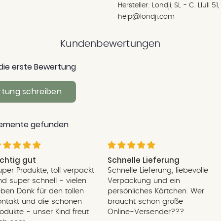
Hersteller: Londji, SL - C. Llull
Qualität und Nachhaltigkei
help@londji.com
Londji setzt auf lokale Hers
Kundenbewertungen
Arbeitsbedingungen und u
Papier und Holz stammen 
die erste Bewertung
Quellen, das Kartonmateria
Verpackungen plastikfrei. S
tung schreiben
Baumwollbeutel für die A
Jedes Londji-Produkt lädt
lemente gefunden
besonderen Extras, spann
wiederverwendbare Sticker
Geschicklichkeit an. Die w
ichtig gut
Schnelle Lieferung
uper Produkte, toll verpackt
Schnelle Lieferung, liebevolle
stammen von talentierten K
nd super schnell - vielen
Verpackung und ein
einem kleinen Kunstwerk
ieben Dank für den tollen
persönliches Kärtchen. Wer
ontakt und die schönen
braucht schon große
Londji engagiert sich für s
rodukte - unser Kind freut
Online-Versender???
Unternehmen zusammen, 