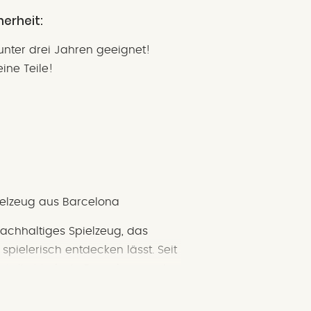
herheit:
unter drei Jahren geeignet!
ine Teile!
pielzeug aus Barcelona
 nachhaltiges Spielzeug, das
spielerisch entdecken lässt. Seit
ert die Marke in Barcelona und
s, Spiele und Bastelsets – immer
 einem hohen Anspruch an