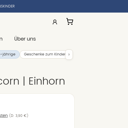
SKINDER
n
Über uns
›
-jährige
Geschenke zum Kindergartenstart
Geschenke zur Ei
corn | Einhorn
sten
(D: 3,90 €)