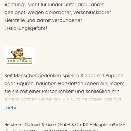
Achtung! Nicht für Kinder unter drei Jahren
geeignet. Wegen ablösbarer, verschluckbarer
Kleinteile und damit verbundener
Erstickungsgefahr!
Seit Menschengedenken spielen Kinder mit Puppen
oder Figuren, hauchen Holzklötzen Leben ein, indem
sie sie mit einer Persönlichkeit und schließlich mit
einem Namen versehen. Bis zum heutigen Tag hat
dieses Spielzeug aus einem der natürlichsten
mehr...
Materialien überhaupt, Holz, nichts an seiner
Faszination für Groß und Klein verloren.
Hersteller: Gollnest & Kiesel GmbH & Co. KG - Hauptstraße 13-