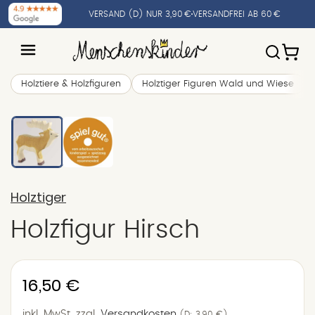
VERSAND (D) NUR 3,90 €
VERSANDFREI AB 60 €
Holztiere & Holzfiguren
Holztiger Figuren Wald und Wiese
Holztiger
Holzfigur Hirsch
Normaler
16,50 €
Preis
inkl. MwSt.
zzgl.
Versandkosten
(D: 3,90 €)