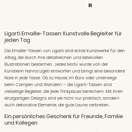
ging auch schnell! Ich
bin sehr zufrieden und
empfehle euch weiter.
Wenn ich mal in
Regensburg bin,
Ligarti Emaille-Tassen: Kunstvolle Begleiter für
komme ich den Laden
jeden Tag
besuchen!
Die Emaille-Tassen von Ligarti sind echte Kunstwerke für den
Alltag, die durch ihre detailreichen und liebevollen
Illustrationen bestechen. Jedes Motiv wurde von der
Künstlerin Hanna Ligeti entworfen und bringt eine besondere
Note in jede Tasse. Ob zu Hause, im Büro oder unterwegs
beim Campen und Wandern – die Ligarti-Tassen sind
vielseitige Begleiter, die jede Trinkpause bereichern. Mit ihren
einzigartigen Designs sind sie nicht nur praktisch, sondern
auch dekorative Elemente, die gute Laune verbreiten.
Ein persönliches Geschenk für Freunde, Familie
und Kollegen