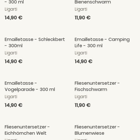
- 300 ml
Bienenschwarm
Ligarti
Ligarti
Normaler
14,90 €
Normaler
11,90 €
Preis
Preis
Emailletasse - Schleckbert
Emailletasse - Camping
- 300ml
Life - 300 ml
Ligarti
Ligarti
Normaler
14,90 €
Normaler
14,90 €
Preis
Preis
Emailletasse -
Fliesenuntersetzer -
Vogelparade - 300 ml
Fischschwarm
Ligarti
Ligarti
Normaler
14,90 €
Normaler
11,90 €
Preis
Preis
Fliesenuntersetzer -
Fliesenuntersetzer -
Eichhörnchen Welt
Blumenwiese