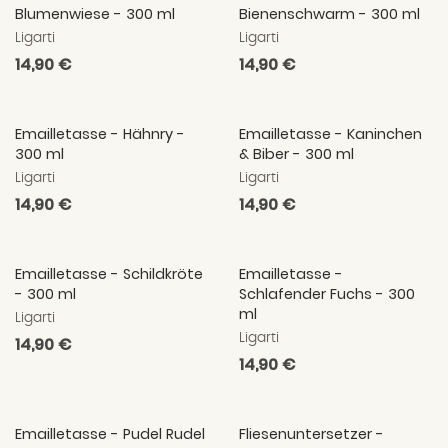
Blumenwiese - 300 ml
Bienenschwarm - 300 ml
Ligarti
Ligarti
Normaler
14,90 €
Normaler
14,90 €
Preis
Preis
Emailletasse - Hähnry -
Emailletasse - Kaninchen
300 ml
& Biber - 300 ml
Ligarti
Ligarti
Normaler
14,90 €
Normaler
14,90 €
Preis
Preis
Emailletasse - Schildkröte
Emailletasse -
- 300 ml
Schlafender Fuchs - 300
ml
Ligarti
Ligarti
Normaler
14,90 €
Normaler
14,90 €
Preis
Preis
Emailletasse - Pudel Rudel
Fliesenuntersetzer -