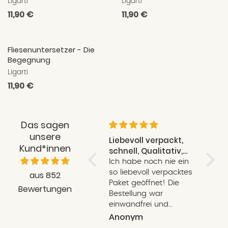
Ligarti
Ligarti
Normaler
11,90 €
Normaler
11,90 €
Preis
Preis
Fliesenuntersetzer - Die
Begegnung
Ligarti
Normaler
11,90 €
Preis
Das sagen
unsere
Liebevoll verpackt,
Richtig gut
Kund*innen
schnell, Qualitativ,
Super Produkte, toll
total toll!
Ich habe noch nie ein
verpackt und super
so liebevoll verpacktes
schnell - vielen liebe
aus 852
Paket geöffnet! Die
Dank für den tollen
Bewertungen
Bestellung war
Kontakt und die
einwandfrei und
schönen Produkte -
bereitet mir große
unser Kind freut sich
Anonym
Anonym
Freude. Die Lieferung
sehr