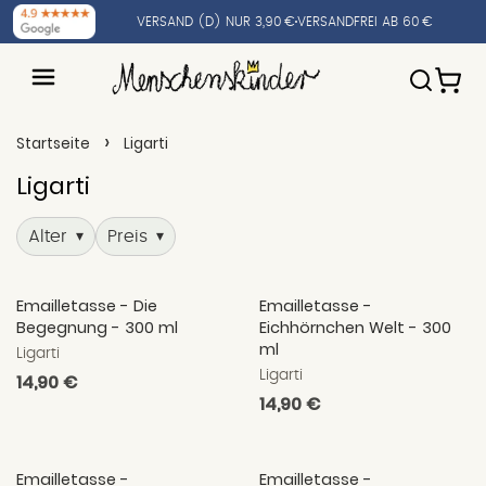
VERSAND (D) NUR 3,90 €
VERSANDFREI AB 60 €
›
Startseite
Ligarti
Ligarti
Alter
Preis
▾
▾
Emailletasse - Die
Emailletasse -
Begegnung - 300 ml
Eichhörnchen Welt - 300
ml
Ligarti
Ligarti
Normaler
14,90 €
Normaler
14,90 €
Preis
Preis
Emailletasse -
Emailletasse -