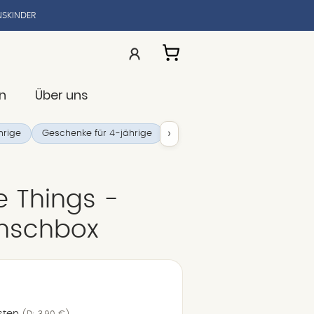
SKINDER
n
Über uns
›
hrige
Geschenke für 4-jährige
Holzspielzeug für Kinder
Ge
e Things -
nschbox
sten