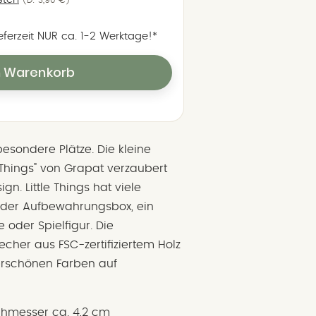
(D: 3,90 €)
ieferzeit NUR ca. 1‑2 Werktage!*
n Warenkorb
esondere Plätze. Die kleine
Things" von Grapat verzaubert
gn. Little Things hat viele
oder Aufbewahrungsbox, ein
 oder Spielfigur. Die
echer aus FSC-zertifiziertem Holz
erschönen Farben auf
chmesser ca. 4,2 cm