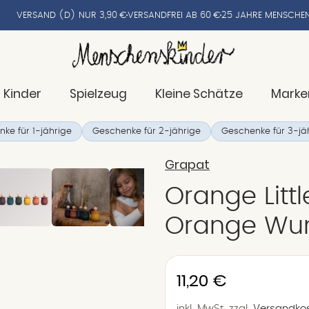
VERSAND (D) NUR 3,90 €
VERSANDFREI AB 60 €
25 JAHRE MENSCHEN
 Kinder
Spielzeug
Kleine Schätze
Marke
ke für 1-jährige
Geschenke für 2-jährige
Geschenke für 3-jä
Grapat
Orange Littl
Orange Wu
Normaler
11,20 €
Preis
inkl. MwSt.
zzgl.
Versandko