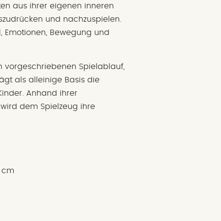
ten aus ihrer eigenen inneren
uszudrücken und nachzuspielen.
el, Emotionen, Bewegung und
en vorgeschriebenen Spielablauf,
ägt als alleinige Basis die
Kinder.
A
nhand ihrer
wird dem Spielzeug ihre
2 cm