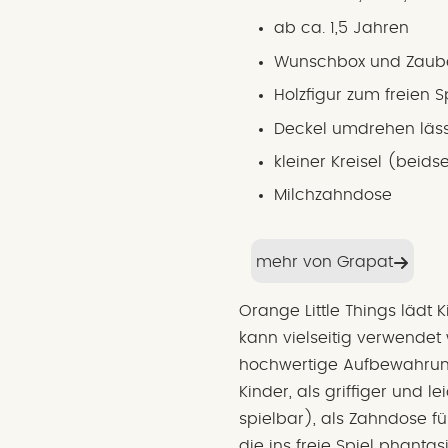
ab ca. 1,5 Jahren
Wunschbox und Zauber
Holzfigur zum freien S
Deckel umdrehen läss
kleiner Kreisel (beidse
Milchzahndose
mehr von Grapat
Orange Little Things lädt K
kann vielseitig verwende
hochwertige Aufbewahrung
Kinder, als griffiger und l
spielbar), als Zahndose fü
die ins freie Spiel phanta