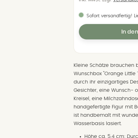
Sofort versandfertig! L
In de
Kleine Schätze brauchen b
Wunschbox "Orange Little 
durch ihr einzigartiges Desi
Gesichter, eine Wunsch- 
Kreisel, eine Milchzahndose
handgefertigte Figur mit B
ist handbemalt mit wund
Wasserbasis lasiert.
Höhe ca. 5,4 cm; Dur