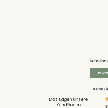
Schreibe 
Bewer
Keine E
Das sagen unsere
Kund*innen
zlich!
Den Laden würde ich sehr
B