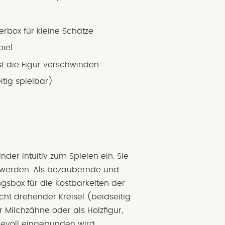
box für kleine Schätze
piel
t die Figur verschwinden
itig spielbar)
inder intuitiv zum Spielen ein. Sie
t werden. Als bezaubernde und
sbox für die Kostbarkeiten der
eicht drehender Kreisel (beidseitig
r Milchzähne oder als Holzfigur,
sievoll eingebunden wird.