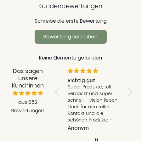
Kundenbewertungen
Schreibe die erste Bewertung
Bewertung schreiben
Keine Elemente gefunden
Das sagen
unsere
Liebevoll verpackt,
Richtig gut
Schne
Kund*innen
schnell, Qualitativ,
Super Produkte, toll
Schnel
total toll!
Ich habe noch nie ein
verpackt und super
liebe
so liebevoll verpacktes
schnell - vielen lieben
und e
aus 852
Paket geöffnet! Die
Dank für den tollen
Kärtc
Bewertungen
Bestellung war
Kontakt und die
schon
einwandfrei und
schönen Produkte -
Verse
bereitet mir große
unser Kind freut sich
Anonym
Anonym
Carol
Freude. Die Lieferung
sehr
ging auch schnell! Ich