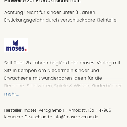
Hinweise zur Produktsicherheit:
Achtung! Nicht für Kinder unter 3 Jahren.
Erstickungsgefahr durch verschluckbare Kleinteile.
Seit über 25 Jahren beglückt der moses. Verlag mit
Sitz in Kempen am Niederrhein Kinder und
Erwachsene mit wunderbaren Ideen für die
Bereiche Spielwaren, Spiele & Wissen, Kinderbücher
sowie Papeterie- und Geschenkartikel. Über den
mehr...
Tellerrand schauen, neue Lösungen finden und
auch mal verrückte Einfälle verwirklichen – das ist
Hersteller: moses. Verlag GmbH - Arnoldstr. 13d - 47906
das Konzept des Verlagshauses. Das Motto: "Eine
Kempen - Deutschland - info@moses-verlag.de
Idee mehr!"