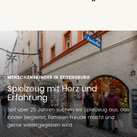
bin sehr zufrieden und
empfehle euch weiter.
Wenn ich mal in
Regensburg bin,
komme ich den Laden
besuchen!
MENSCHENSKINDER IN REGENSBURG
Spielzeug mit Herz und
Erfahrung
Seit über 25 Jahren suchen wir Spielzeug aus, das
Kinder begleitet, Familien Freude macht und
gerne weitergegeben wird.