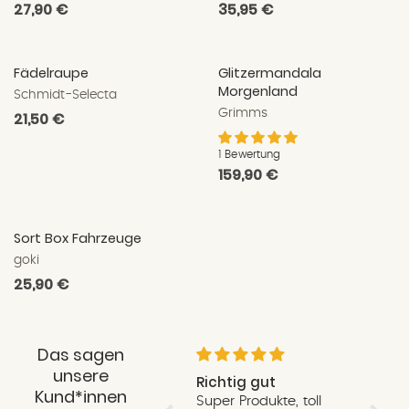
Normaler
27,90 €
Normaler
35,95 €
Preis
Preis
Fädelraupe
Glitzermandala
Morgenland
Schmidt-Selecta
Grimms
Normaler
21,50 €
Preis
1 Bewertung
Normaler
159,90 €
Preis
Sort Box Fahrzeuge
goki
Normaler
25,90 €
Preis
Das sagen
unsere
Liebevoll verpackt,
Richtig gut
Schne
Kund*innen
schnell, Qualitativ,
Super Produkte, toll
Schnel