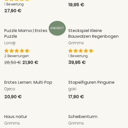
Normaler
19,95 €
1 Bewertung
Normaler
27,90 €
Preis
Preis
ANGEBOT
Puzzle Mama | Erstes
Steckspiel Kleine
Puzzle
Bauwalzen Regenbogen
Londji
Grimms
2 Bewertungen
1 Bewertung
Normaler
26,50 €
Normaler
21,90 €
Normaler
39,95 €
Preis
Preis
Preis
Erstes Lernen: Multi Pop
Stapelfiguren Pinguine
Djeco
goki
Normaler
20,90 €
Normaler
17,90 €
Preis
Preis
Haus natur
Scheibenturm
Grimms
Grimms