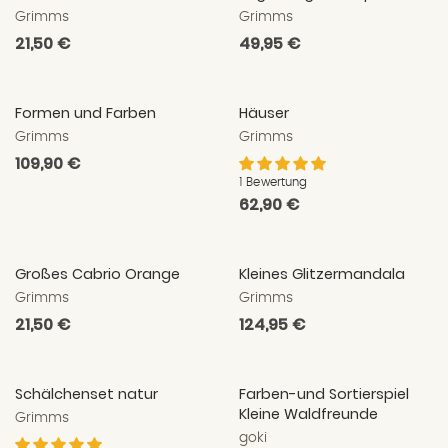
Grimms
Grimms
Normaler
21,50 €
Normaler
49,95 €
Preis
Preis
Formen und Farben
Häuser
Grimms
Grimms
Normaler
109,90 €
Preis
1 Bewertung
Normaler
62,90 €
Preis
Großes Cabrio Orange
Kleines Glitzermandala
Grimms
Grimms
Normaler
21,50 €
Normaler
124,95 €
Preis
Preis
Schälchenset natur
Farben-und Sortierspiel
Kleine Waldfreunde
Grimms
goki