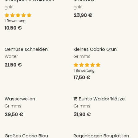
goki
goki
Normaler
23,90 €
Preis
1 Bewertung
Normaler
10,50 €
Preis
Gemüse schneiden
Kleines Cabrio Grün
Walter
Grimms
Normaler
21,50 €
Preis
1 Bewertung
Normaler
17,50 €
Preis
Wasserwellen
15 Bunte Waldorfklötze
Grimms
Grimms
Normaler
29,50 €
Normaler
31,90 €
Preis
Preis
Großes Cabrio Blau
Regenbogen Bauplatten