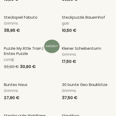
Preis
Preis
Steckspiel Fabuto
Steckpuzzle Bauernhof
Grimms
goki
Normaler
38,95 €
Normaler
10,50 €
Preis
Preis
ANGEBOT
Puzzle My little Train |
Kleiner Scheibenturm
Erstes Puzzle
Grimms
Londji
Normaler
17,50 €
Normaler
33,90 €
Normaler
30,90 €
Preis
Preis
Preis
Buntes Haus
30 bunte Geo Bauklötze
Grimms
Grimms
Normaler
27,90 €
Normaler
37,50 €
Preis
Preis
Steckpuzzle Waldtiere
Steckbox