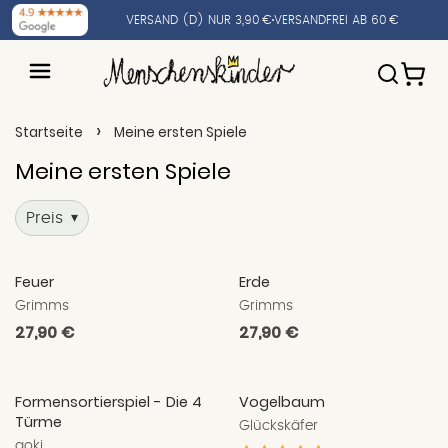
VERSAND (D) NUR 3,90 €
VERSANDFREI AB 60 €
›
Startseite
Meine ersten Spiele
Meine ersten Spiele
Preis
▾
Feuer
Erde
Grimms
Grimms
Normaler
27,90 €
Normaler
27,90 €
Preis
Preis
Formensortierspiel - Die 4
Vogelbaum
Türme
Glückskäfer
goki