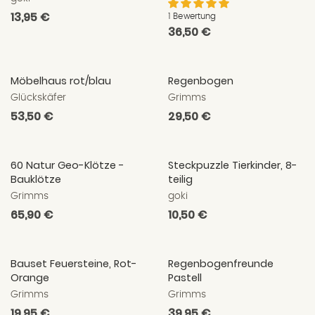
Normaler
13,95 €
1 Bewertung
Normaler
36,50 €
Preis
Preis
Möbelhaus rot/blau
Regenbogen
Glückskäfer
Grimms
Normaler
53,50 €
Normaler
29,50 €
Preis
Preis
60 Natur Geo-Klötze -
Steckpuzzle Tierkinder, 8-
Bauklötze
teilig
Grimms
goki
Normaler
65,90 €
Normaler
10,50 €
Preis
Preis
Bauset Feuersteine, Rot-
Regenbogenfreunde
Orange
Pastell
Grimms
Grimms
Normaler
19,95 €
Normaler
39,95 €