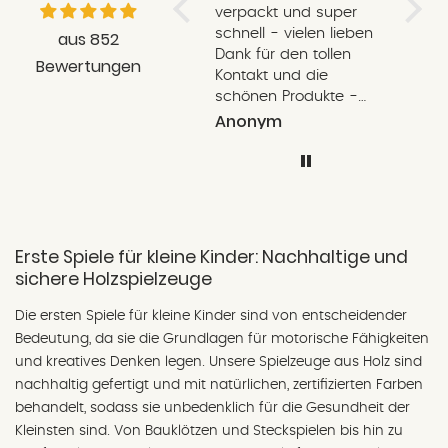
total toll!
Ich habe noch nie ein
verpackt und super
liebe
so liebevoll verpacktes
schnell - vielen lieben
und e
aus 852
Paket geöffnet! Die
Dank für den tollen
Kärtc
Bewertungen
Bestellung war
Kontakt und die
schon
einwandfrei und
schönen Produkte -
Verse
bereitet mir große
unser Kind freut sich
Anonym
Anonym
Carol
Freude. Die Lieferung
sehr
ging auch schnell! Ich
bin sehr zufrieden und
empfehle euch weiter.
Wenn ich mal in
Regensburg bin,
Erste Spiele für kleine Kinder: Nachhaltige und
komme ich den Laden
sichere Holzspielzeuge
besuchen!
Die ersten Spiele für kleine Kinder sind von entscheidender
Bedeutung, da sie die Grundlagen für motorische Fähigkeiten
und kreatives Denken legen. Unsere Spielzeuge aus Holz sind
nachhaltig gefertigt und mit natürlichen, zertifizierten Farben
behandelt, sodass sie unbedenklich für die Gesundheit der
Kleinsten sind. Von Bauklötzen und Steckspielen bis hin zu