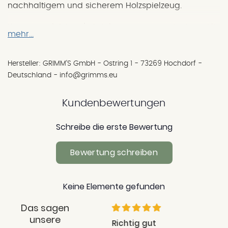
nachhaltigem und sicherem Holzspielzeug.
Wer einmal Grimm's Spielzeuge in den Händen hält,
mehr...
der weiß, dass hier echte Profis am Werk sind. Bei
der Entwicklung der wunderschönen Holzspielzeuge
Hersteller: GRIMM’S GmbH - Ostring 1 - 73269 Hochdorf -
lässt sich Grimm's von der Waldorfpädagogik leiten.
Deutschland - info@grimms.eu
Durch die bewusst klare und schlichte Gestaltung
dieser Spielzeuge wird die Kreativität und Phantasie
Kundenbewertungen
der Kinder geweckt und gefördert.
Schreibe die erste Bewertung
Bei der auf Ressourcenschonung optimierten
Produktion der Spielzeuge wird Erlen-, Ahorn-,
Bewertung schreiben
Buchen- oder Lindenholz aus nachhaltiger
europäischer Forstwirtschaft verwendet.
Keine Elemente gefunden
Das sagen
unsere
Liebevoll verpackt,
Richtig gut
Schne