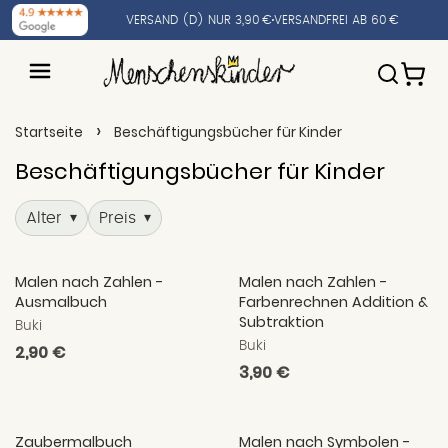
VERSAND (D) NUR 3,90 €
VERSANDFREI AB 60 €
›
Startseite
Beschäftigungsbücher für Kinder
Beschäftigungsbücher für Kinder
Alter
Preis
▾
▾
Malen nach Zahlen -
Malen nach Zahlen -
Ausmalbuch
Farbenrechnen Addition &
Subtraktion
Buki
Buki
Normaler
2,90 €
Normaler
3,90 €
Preis
Preis
Zaubermalbuch
Malen nach Symbolen -