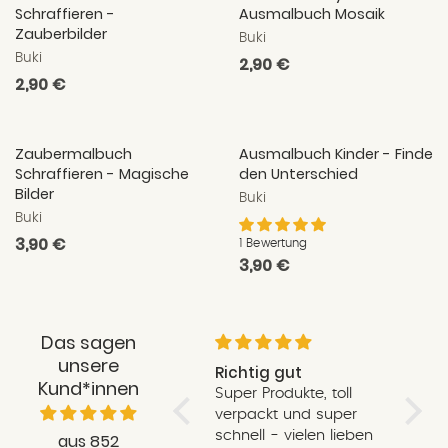
Schraffieren -
Ausmalbuch Mosaik
Zauberbilder
Buki
Buki
Normaler
2,90 €
Normaler
2,90 €
Preis
Preis
Zaubermalbuch
Ausmalbuch Kinder - Finde
Schraffieren - Magische
den Unterschied
Bilder
Buki
Buki
Normaler
3,90 €
1 Bewertung
Normaler
3,90 €
Preis
Preis
Das sagen
unsere
Liebevoll verpackt,
Richtig gut
Schne
Kund*innen
schnell, Qualitativ,
Super Produkte, toll
Schnel
total toll!
Ich habe noch nie ein
verpackt und super
liebe
so liebevoll verpacktes
schnell - vielen lieben
und e
aus 852